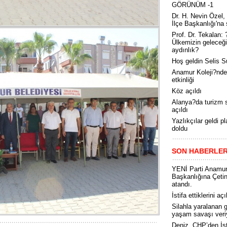
GÖRÜNÜM -1
Dr. H. Nevin Özel
İlçe Başkanlığı'na 
Prof. Dr. Tekalan: 
Ülkemizin geleceği
aydınlık?
Hoş geldin Selis S
Anamur Koleji?nde 
etkinliği
Köz açıldı
Alanya?da turizm 
açıldı
Yazlıkçılar geldi pl
doldu
SON HABERLE
YENİ Parti Anamur
Başkanlığına Çeti
atandı.
İstifa ettiklerini aç
Silahla yaralanan 
yaşam savaşı veri
Deniz, CHP’den İsti