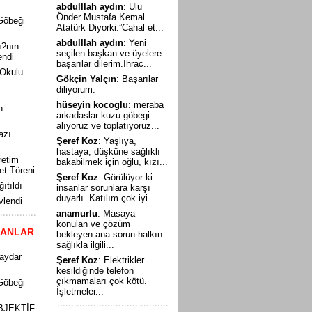
abdulllah aydın
: Ulu
Önder Mustafa Kemal
Göbeği
Atatürk Diyorki:”Cahal et...
abdulllah aydın
: Yeni
ı?nın
seçilen başkan ve üyelere
endi
başarılar dilerim.İhrac...
 Okulu
Gökçin Yalçın
: Başarılar
diliyorum.
hüseyin kocoglu
: meraba
n
arkadaslar kuzu göbegi
alıyoruz ve toplatıyoruz...
azı
Şeref Koz
: Yaşlıya,
hastaya, düşküne sağlıklı
retim
bakabilmek için oğlu, kızı...
t Töreni
Şeref Koz
: Görülüyor ki
ıtıldı
insanlar sorunlara karşı
duyarlı. Katılım çok iyi....
lendi
anamurlu
: Masaya
konulan ve çözüm
LANLAR
bekleyen ana sorun halkın
sağlıkla ilgili...
Haydar
Şeref Koz
: Elektrikler
kesildiğinde telefon
çıkmamaları çok kötü.
Göbeği
İşletmeler...
BJEKTİF