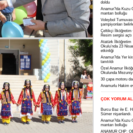
doldu
Anamur?da Kuzu 
mantarı bolluğu
Voleybol Turnuvas
şampiyonları belirl
Çeltikçi İlköğretim
Resim sergisi açtı
Atatürk İlköğretim
Okulu’nda 23 Nisa
etkinliği
Anamur?da Yer kir
tanıtıldı
Özel Anamur İlköğ
Okulunda Mezuniye
30 çapa motoru dağ
Anamurlu Hakim ev
ÇOK YORUM A
Burcu Baz ile E. 
Sümer nişanlandı.
Anamur?da Kuzu 
mantarı bolluğu
ANAMUR CHP: O