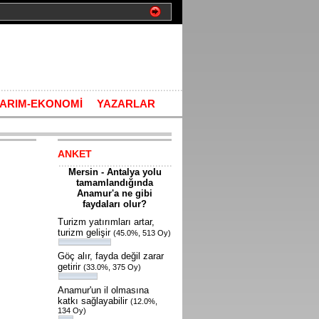
TARIM-EKONOMİ
YAZARLAR
ANKET
Mersin - Antalya yolu
tamamlandığında
Anamur'a ne gibi
faydaları olur?
Turizm yatırımları artar,
turizm gelişir
(45.0%, 513 Oy)
Göç alır, fayda değil zarar
getirir
(33.0%, 375 Oy)
Anamur'un il olmasına
katkı sağlayabilir
(12.0%,
134 Oy)