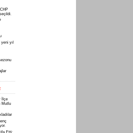
, CHP
seçildi.
?
u
yeni yıl
sezonu
ajlar
R
 İlçe
n Mutlu
ıkladılar
genç
yor.
fa Etti: