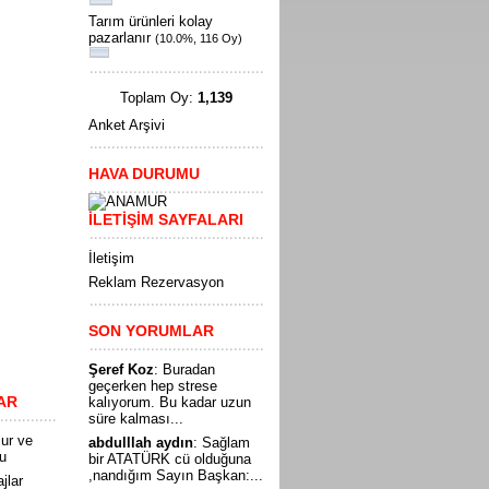
Tarım ürünleri kolay
pazarlanır
(10.0%, 116 Oy)
Toplam Oy:
1,139
Anket Arşivi
HAVA DURUMU
İLETİŞİM SAYFALARI
İletişim
Reklam Rezervasyon
SON YORUMLAR
Şeref Koz
: Buradan
geçerken hep strese
AR
kalıyorum. Bu kadar uzun
süre kalması...
ur ve
abdulllah aydın
: Sağlam
tu
bir ATATÜRK cü olduğuna
,nandığım Sayın Başkan:...
ajlar