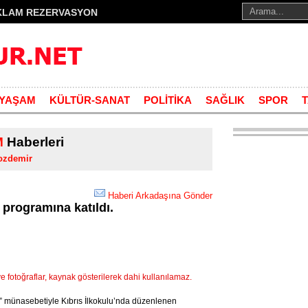
KLAM REZERVASYON
YAŞAM
KÜLTÜR-SANAT
POLİTİKA
SAĞLIK
SPOR
M
Haberleri
ozdemir
Haberi Arkadaşına Gönder
 programına katıldı.
fotoğraflar, kaynak gösterilerek dahi kullanılamaz.
” münasebetiyle Kıbrıs İlkokulu’nda düzenlenen