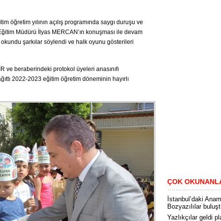
m öğretim yılının açılış programında saygı duruşu ve
lli Eğitim Müdürü İlyas MERCAN’ın konuşması ile devam
 okundu şarkılar söylendi ve halk oyunu gösterileri
 beraberindeki protokol üyeleri anasınıfı
ğıttı 2022-2023 eğitim öğretim döneminin hayırlı
ÇOK OKUNANL
İstanbul’daki Anam
Bozyazılılar buluş
Yazlıkçılar geldi pl