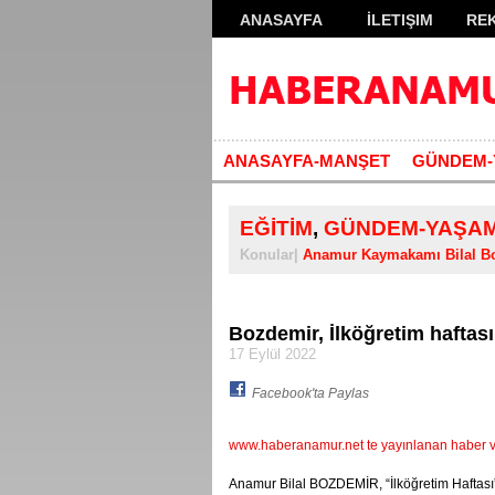
ANASAYFA
İLETIŞIM
RE
ANASAYFA-MANŞET
GÜNDEM-
EĞİTİM
,
GÜNDEM-YAŞA
Konular|
Anamur Kaymakamı Bilal B
Bozdemir, İlköğretim haftası
17 Eylül 2022
Facebook'ta Paylas
www.haberanamur.net te yayınlanan haber ve 
Anamur Bilal BOZDEMİR, “İlköğretim Haftası