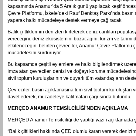
kapsamında Anamur’da 5 Aralık günü yapılacak keşif önce
Çevre Platformu, İskele’deki Rauf Denktaş Parkı’nda basın 
yaparak halkı mücadeleye destek vermeye çağıracak.
Balık çiftliklerinin denizleri kirleterek deniz canlıları popül
vereceğini, deniz ekosistemini bozacağını, turizm ve tarımı
etkileneceğini belirten çevreciler, Anamur Çevre Platformu ça
mücadelesini sürdürüyor.
Bu kapsamda çeşitli eylemlere ve halkı bilgilendirmek üzer
imza atan çevreciler, denizi ve doğayı koruma mücadelesinde
sivil toplum kuruluşlarının ve duyarlı tüm vatandaşların desteğ
Çevreciler, basın açıklamasına tüm sivil toplum kuruluşları 
davet ederek, mücadeleye katılmaları çağrısında bulundu.
MERÇED ANAMUR TEMSİLCİLİĞİ’NDEN AÇIKLAMA
MERÇED Anamur Temsilciliği de yaptığı yazılı açıklamada şu
“Balık çiftlikleri hakkında ÇED olumlu kararı vererek denizim