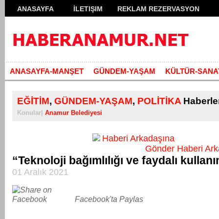
ANASAYFA
İLETIŞIM
REKLAM REZERVASYON
ANASAYFA-MANŞET
GÜNDEM-YAŞAM
KÜLTÜR-SANA
EĞİTİM
,
GÜNDEM-YAŞAM
,
POLİTİKA
Haberle
Konular|
Anamur Belediyesi
Haberi Ar
“Teknoloji bağımlılığı ve faydalı kullan
01 Aralık 2021
Facebook'ta Paylas