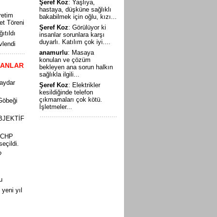
Şeref Koz
: Yaşlıya,
hastaya, düşküne sağlıklı
retim
bakabilmek için oğlu, kızı...
t Töreni
Şeref Koz
: Görülüyor ki
ıtıldı
insanlar sorunlara karşı
duyarlı. Katılım çok iyi....
lendi
anamurlu
: Masaya
konulan ve çözüm
LANLAR
bekleyen ana sorun halkın
sağlıkla ilgili...
Haydar
Şeref Koz
: Elektrikler
kesildiğinde telefon
çıkmamaları çok kötü.
Göbeği
İşletmeler...
BJEKTİF
, CHP
seçildi.
?
u
yeni yıl