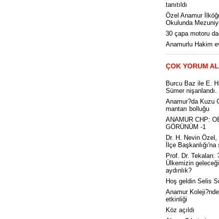
tanıtıldı
Özel Anamur İlköğ
Okulunda Mezuniye
30 çapa motoru dağ
Anamurlu Hakim ev
ÇOK YORUM A
Burcu Baz ile E. 
Sümer nişanlandı.
Anamur?da Kuzu 
mantarı bolluğu
ANAMUR CHP: O
GÖRÜNÜM -1
Dr. H. Nevin Özel
İlçe Başkanlığı'na 
Prof. Dr. Tekalan: 
Ülkemizin geleceği
aydınlık?
Hoş geldin Selis S
Anamur Koleji?nde 
etkinliği
Köz açıldı