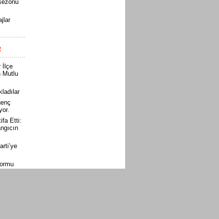
sezonu
ajlar
R
 İlçe
n Mutlu
ıkladılar
genç
yor.
fa Etti:
angıcın
rti’ye
formu
yor”
ti
muz
ın