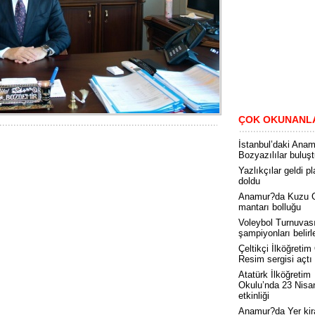
ÇOK OKUNANL
İstanbul’daki Anam
Bozyazılılar buluş
Yazlıkçılar geldi pl
doldu
Anamur?da Kuzu 
mantarı bolluğu
Voleybol Turnuvas
şampiyonları belirl
Çeltikçi İlköğretim
Resim sergisi açtı
Atatürk İlköğretim
Okulu’nda 23 Nisa
etkinliği
Anamur?da Yer kir