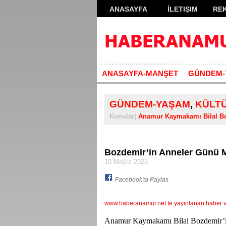
ANASAYFA
İLETIŞIM
RE
ANASAYFA-MANŞET
GÜNDEM-
GÜNDEM-YAŞAM
,
KÜLT
Konular|
Anamur Kaymakamı Bilal B
Bozdemir’in Anneler Günü M
10 Mayıs 2025
Facebook'ta Paylas
www.haberanamur.net te yayınlanan haber ve 
Anamur Kaymakamı Bilal Bozdemir’i