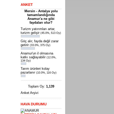
ANKET
Mersin - Antalya yolu
tamamlandığında
Anamur'a ne gibi
faydaları olur?
Turizm yatırımları artar,
turizm gelişir
(45.0%, 513 Oy)
Göç alır, fayda değil zarar
getirir
(33.0%, 375 Oy)
Anamur'un il olmasına
katkı sağlayabilir
(12.0%,
134 Oy)
Tarım ürünleri kolay
pazarlanır
(10.0%, 116 Oy)
Toplam Oy:
1,139
Anket Arşivi
HAVA DURUMU