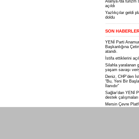
Alanya?da turizm 
açıldı
Yazlıkçılar geldi pl
doldu
SON HABERLE
YENİ Parti Anamur
Başkanlığına Çeti
atandı.
İstifa ettiklerini aç
Silahla yaralanan 
yaşam savaşı veri
Deniz, CHP’den İsti
“Bu, Yeni Bir Başl
İlanıdır”
Sağlar’dan YENİ Pa
destek çalışmaları
Mersin Çevre Plat
“Akdeniz çığlık atı
Nihal Okur vefat et
Duru’nun 24 Tem
gazeteciler ve bas
bayramı mesajı
Ünlüselek Ailesi’ne