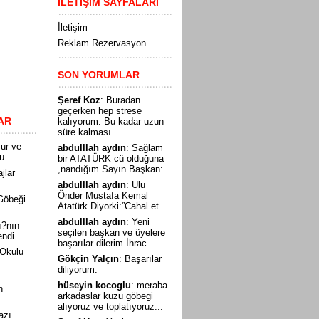
İLETİŞİM SAYFALARI
İletişim
Reklam Rezervasyon
SON YORUMLAR
Şeref Koz
: Buradan
geçerken hep strese
AR
kalıyorum. Bu kadar uzun
süre kalması...
ur ve
abdulllah aydın
: Sağlam
tu
bir ATATÜRK cü olduğuna
,nandığım Sayın Başkan:...
ajlar
abdulllah aydın
: Ulu
Önder Mustafa Kemal
Göbeği
Atatürk Diyorki:”Cahal et...
abdulllah aydın
: Yeni
ı?nın
seçilen başkan ve üyelere
endi
başarılar dilerim.İhrac...
 Okulu
Gökçin Yalçın
: Başarılar
diliyorum.
hüseyin kocoglu
: meraba
n
arkadaslar kuzu göbegi
alıyoruz ve toplatıyoruz...
azı