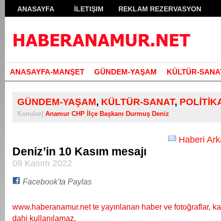
ANASAYFA
İLETIŞIM
REKLAM REZERVASYON
ANASAYFA-MANŞET
GÜNDEM-YAŞAM
KÜLTÜR-SANA
GÜNDEM-YAŞAM
,
KÜLTÜR-SANAT
,
POLİTİK
Konular|
Anamur CHP İlçe Başkanı Durmuş Deniz
Haberi Ar
Deniz’in 10 Kasım mesajı
09 Kasım 2022
Facebook'ta Paylas
www.haberanamur.net te yayınlanan haber ve fotoğraflar, ka
dahi kullanılamaz.